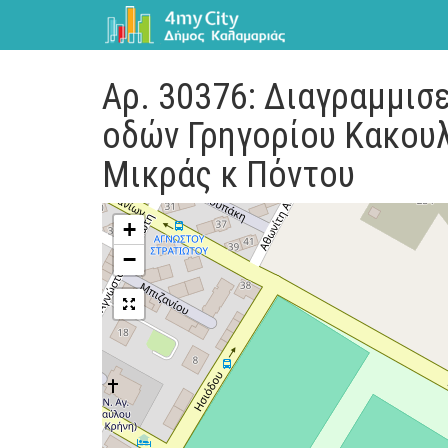
Αρ. 30376: Διαγραμμισ
οδών Γρηγορίου Κακου
Μικράς κ Πόντου
+
−