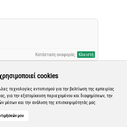
Κατάσταση αναφοράς:
Κλειστή
χρησιμοποιεί cookies
την εταιρεία ΜΕΤΡΟ Α.Ε. λόγω αρμοδιότητάς τους.
λλες τεχνολογίες εντοπισμού για την βελτίωση της εμπειρίας
ας, για την εξατομίκευση περιεχομένου και διαφημίσεων, την
Κατάσταση αναφοράς:
Κλειστή
ών μέσων και την ανάλυση της επισκεψιμότητάς μας.
οτιμήσεών μου
Developed by
Tessera