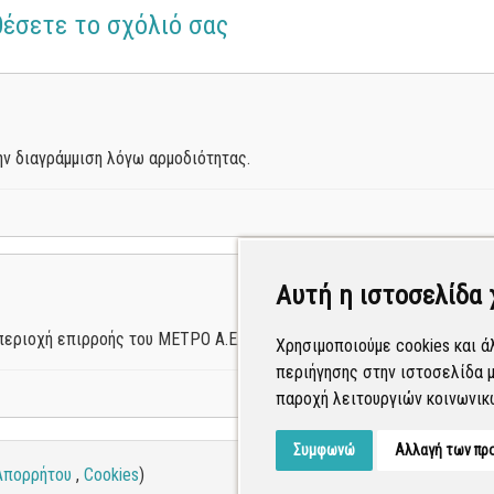
θέσετε το σχόλιό σας
ν διαγράμμιση λόγω αρμοδιότητας.
Αυτή η ιστοσελίδα 
 περιοχή επιρροής του ΜΕΤΡΟ Α.Ε. Το αίτημά σας ΈΧΕΙ διαβιβαστεί σ
Χρησιμοποιούμε cookies και ά
περιήγησης στην ιστοσελίδα μ
παροχή λειτουργιών κοινωνικ
Συμφωνώ
Αλλαγή των πρ
Απορρήτου
,
Cookies
)