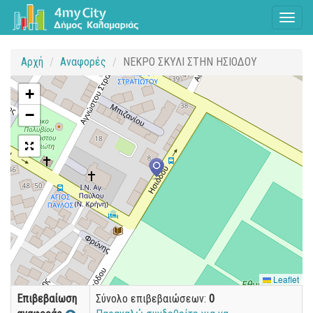
Toggl
naviga
Αρχή
Αναφορές
ΝΕΚΡΟ ΣΚΥΛΙ ΣΤΗΝ ΗΣΙΟΔΟΥ
+
−
Leaflet
Επιβεβαίωση
Σύνολο επιβεβαιώσεων:
0