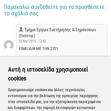
Παρακαλώ συνδεθείτε για να προσθέσετε
το σχόλιό σας
Τμήμα Έργων Συντήρησης & Σημάνσεων
(Επόπτης)
02 Μαΐ 2019 - 12:42
ΕΙΝΑΙ ΙΔΙΑ ΜΕ ΤΗΝ 2751
Κλειστή
Αυτή η ιστοσελίδα χρησιμοποιεί
Τμήμα Έργων Συντήρησης & Σημάνσεων
cookies
(Επόπτης)
02 Μαΐ 2019 - 12:38
Χρησιμοποιούμε cookies και άλλες τεχνολογίες
Η αναφορά εξετάσθηκε, εμπίπτει στην αρμοδιότητα
εντοπισμού για την βελτίωση της εμπειρίας περιήγησης
του Δήμου και εμφανίζεται πλέον δημόσια.
στην ιστοσελίδα μας, για την εξατομίκευση περιεχομένου
και διαφημίσεων, την παροχή λειτουργιών κοινωνικών