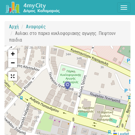
Toggl
naviga
Αρχή
Αναφορές
Αυλακι στο παρκο κυκλοφοριακης αγωγης. Πεφτουν
παιδια
+
−
Leaflet