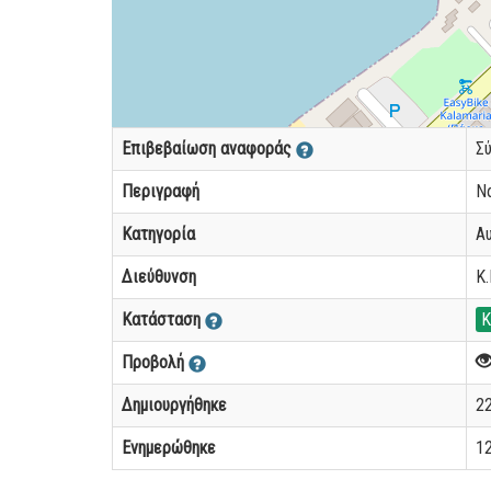
Επιβεβαίωση αναφοράς
Σ
Περιγραφή
Ν
Κατηγορία
Α
Διεύθυνση
Κ
Κατάσταση
Κ
Προβολή
Δημιουργήθηκε
22
Ενημερώθηκε
12