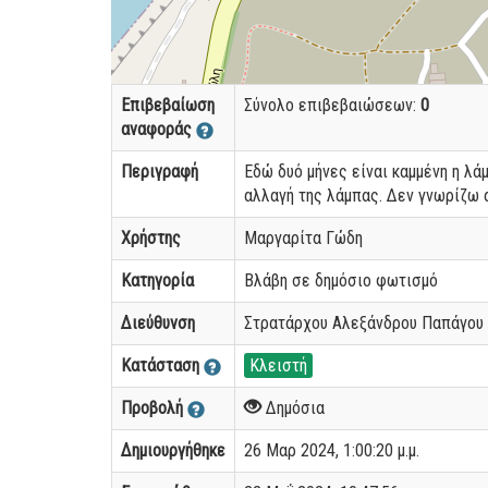
Επιβεβαίωση
Σύνολο επιβεβαιώσεων:
0
αναφοράς
Περιγραφή
Εδώ δυό μήνες είναι καμμένη η λ
αλλαγή της λάμπας. Δεν γνωρίζω 
Χρήστης
Μαργαρίτα Γώδη
Κατηγορία
Βλάβη σε δημόσιο φωτισμό
Διεύθυνση
Στρατάρχου Αλεξάνδρου Παπάγου 
Κατάσταση
Κλειστή
Προβολή
Δημόσια
Δημιουργήθηκε
26 Μαρ 2024, 1:00:20 μ.μ.