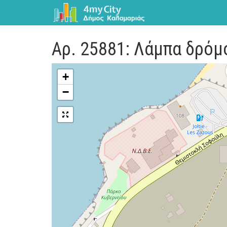
Αρ. 25881: Λάμπα δρόμ
+
−