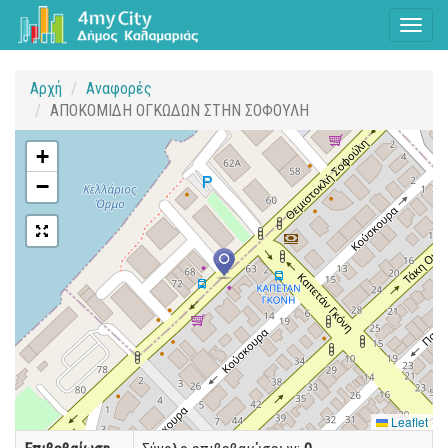
Toggl
naviga
Αρχή
Αναφορές
ΑΠΟΚΟΜΙΔΗ ΟΓΚΩΔΩΝ ΣΤΗΝ ΣΟΦΟΥΛΗ
+
−
Leaflet