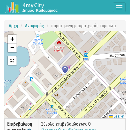
Toggl
naviga
Αρχή
Αναφορές
παρατημένη μπαρα χωρίς ταμπελα
+
−
Leaflet
Επιβεβαίωση
Σύνολο επιβεβαιώσεων:
0