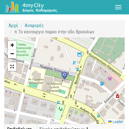
Toggl
naviga
Αρχή
Αναφορές
π Το καινουργιο παρκο στην οδο Βρυουλων
+
−
Leaflet