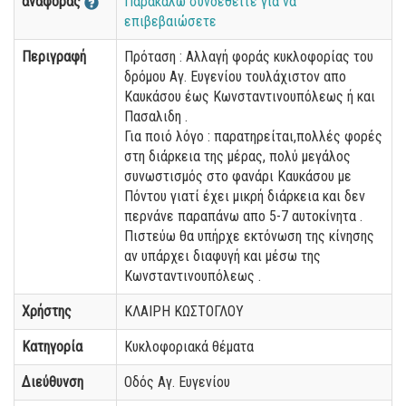
αναφοράς
Παρακαλώ συνδεθείτε για να
επιβεβαιώσετε
Περιγραφή
Πρόταση : Αλλαγή φοράς κυκλοφορίας του
δρόμου Αγ. Ευγενίου τουλάχιστον απο
Καυκάσου έως Κωνσταντινουπόλεως ή και
Πασαλιδη .
Για ποιό λόγο : παρατηρείται,πολλές φορές
στη διάρκεια της μέρας, πολύ μεγάλος
συνωστισμός στο φανάρι Καυκάσου με
Πόντου γιατί έχει μικρή διάρκεια και δεν
περνάνε παραπάνω απο 5-7 αυτοκίνητα .
Πιστεύω θα υπήρχε εκτόνωση της κίνησης
αν υπάρχει διαφυγή και μέσω της
Κωνσταντινουπόλεως .
Χρήστης
ΚΛΑΙΡΗ ΚΩΣΤΟΓΛΟΥ
Κατηγορία
Κυκλοφοριακά θέματα
Διεύθυνση
Οδός Αγ. Ευγενίου