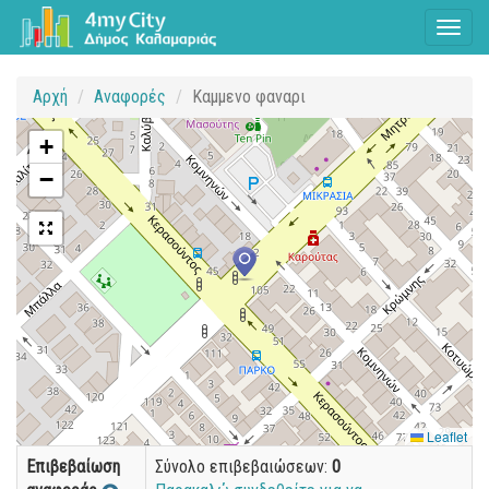
Toggl
naviga
Αρχή
Αναφορές
Καμμενο φαναρι
+
−
Leaflet
Επιβεβαίωση
Σύνολο επιβεβαιώσεων:
0