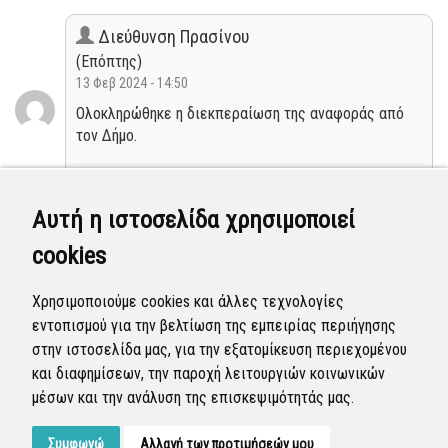
Διεύθυνση Πρασίνου
(Επόπτης)
13 Φεβ 2024 - 14:50
Ολοκληρώθηκε η διεκπεραίωση της αναφοράς από
τον Δήμο.
Κλειστή
Αυτή η ιστοσελίδα χρησιμοποιεί
Διεύθυνση Πρασίνου
cookies
(Επόπτης)
23 Νοε 2023 - 13:57
Χρησιμοποιούμε cookies και άλλες τεχνολογίες
Η αναφορά προγραμματίστηκε να επιλυθεί. (αρ.
εντοπισμού για την βελτίωση της εμπειρίας περιήγησης
εσωτ. χρέωσης 1819/23.11.2023)
στην ιστοσελίδα μας, για την εξατομίκευση περιεχομένου
και διαφημίσεων, την παροχή λειτουργιών κοινωνικών
Προγραμματισμένη
μέσων και την ανάλυση της επισκεψιμότητάς μας.
Συμφωνώ
Αλλαγή των προτιμήσεών μου