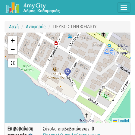
Toggl
naviga
Αρχή
Αναφορές
ΠΕΥΚΟ ΣΤΗΝ ΦΕΙΔΙΟΥ
+
−
Leaflet
Επιβεβαίωση
Σύνολο επιβεβαιώσεων:
0