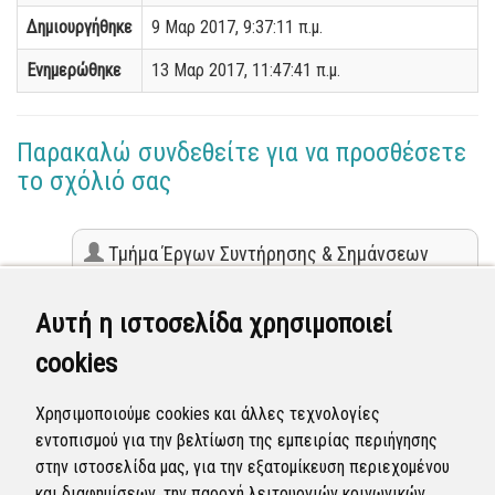
Δημιουργήθηκε
9 Μαρ 2017, 9:37:11 π.μ.
Ενημερώθηκε
13 Μαρ 2017, 11:47:41 π.μ.
Παρακαλώ συνδεθείτε για να προσθέσετε
το σχόλιό σας
Τμήμα Έργων Συντήρησης & Σημάνσεων
(Επόπτης)
13 Μαρ 2017 - 11:47
Αυτή η ιστοσελίδα χρησιμοποιεί
Η εγκατάσταση σηματοδότησης επί του άξονα
cookies
Ε.Βενιζέλου είναι αρμοδιότητας της
Αποκεντρωμένης Διοίκησης Μακεδονίας - Θράκης .
Το ζήτημα της οδικής ασφάλειας στο υπόψη σημείο ,
Χρησιμοποιούμε cookies και άλλες τεχνολογίες
θα τεθεί από το Δήμο Καλαμαριάς στην αρμόδια
εντοπισμού για την βελτίωση της εμπειρίας περιήγησης
Υπηρεσία
στην ιστοσελίδα μας, για την εξατομίκευση περιεχομένου
και διαφημίσεων, την παροχή λειτουργιών κοινωνικών