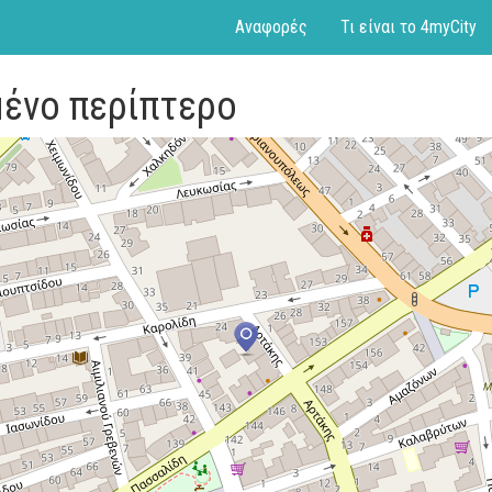
Αναφορές
Τι είναι το 4myCity
μένο περίπτερο