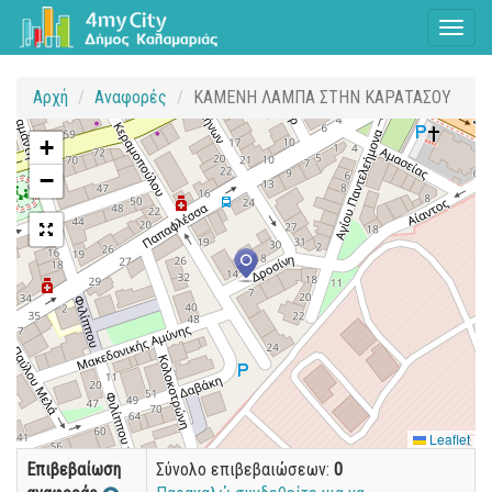
Toggl
naviga
Αρχή
Αναφορές
ΚΑΜΕΝΗ ΛΑΜΠΑ ΣΤΗΝ ΚΑΡΑΤΑΣΟΥ
+
−
Leaflet
Επιβεβαίωση
Σύνολο επιβεβαιώσεων:
0