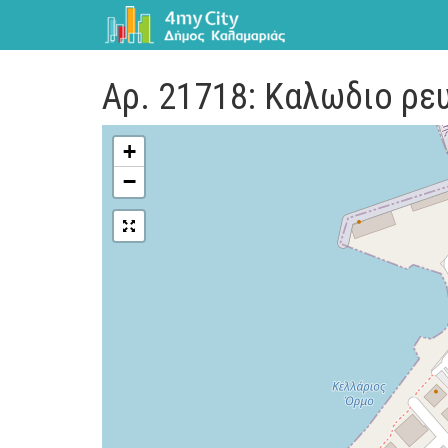
Αρ. 21718: Καλωδιο ρε
+
−