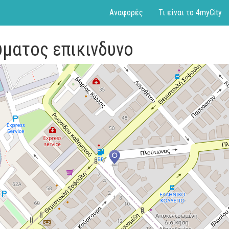
Αναφορές
Τι είναι το 4myCity
υματος επικινδυνο