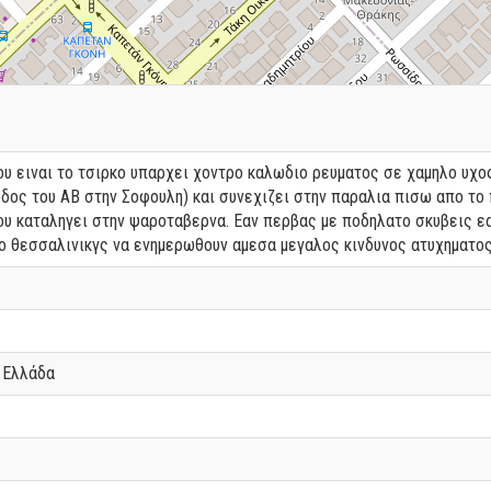
υ ειναι το τσιρκο υπαρχει χοντρο καλωδιο ρευματος σε χαμηλο υχος
οδος του ΑΒ στην Σοφουλη) και συνεχιζει στην παραλια πισω απο το
υ καταληγει στην ψαροταβερνα. Εαν περβας με ποδηλατο σκυβεις εαν
μο θεσσαλινικγς να ενημερωθουν αμεσα μεγαλος κινδυνος ατυχηματο
, Ελλάδα