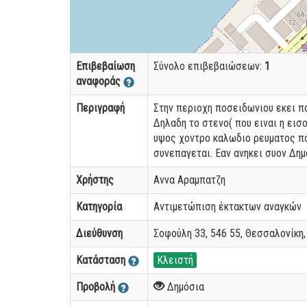
Επιβεβαίωση
Σύνολο επιβεβαιώσεων:
1
αναφοράς
Περιγραφή
Στην περιοχη ποσειδωνιου εκει πο
Δηλαδη το στενο( που ειναι η εισ
υψος χοντρο καλωδιο ρευματος πο
συνεπαγεται. Εαν ανηκει συον Δη
Χρήστης
Αννα Αραμπατζη
Κατηγορία
Αντιμετώπιση έκτακτων αναγκών
Διεύθυνση
Σοφούλη 33, 546 55, Θεσσαλονίκη
Κατάσταση
Κλειστή
Προβολή
Δημόσια