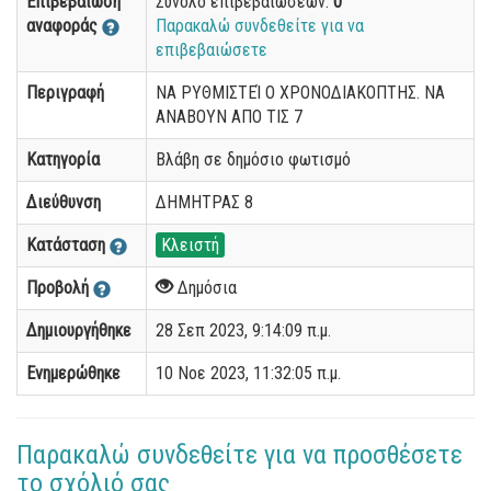
Επιβεβαίωση
Σύνολο επιβεβαιώσεων:
0
αναφοράς
Παρακαλώ συνδεθείτε για να
επιβεβαιώσετε
Περιγραφή
ΝΑ ΡΥΘΜΙΣΤΕΊ Ο ΧΡΟΝΟΔΙΑΚΟΠΤΗΣ. ΝΑ
ΑΝΑΒΟΥΝ ΑΠΟ ΤΙΣ 7
Κατηγορία
Βλάβη σε δημόσιο φωτισμό
Διεύθυνση
ΔΗΜΗΤΡΑΣ 8
Κατάσταση
Κλειστή
Προβολή
Δημόσια
Δημιουργήθηκε
28 Σεπ 2023, 9:14:09 π.μ.
Ενημερώθηκε
10 Νοε 2023, 11:32:05 π.μ.
Παρακαλώ συνδεθείτε για να προσθέσετε
το σχόλιό σας