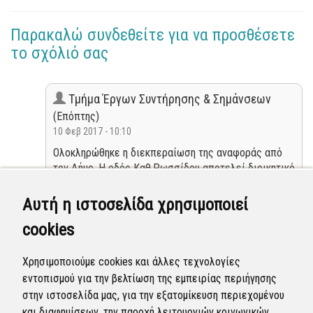
Παρακαλώ συνδεθείτε για να προσθέσετε
το σχόλιό σας
Τμήμα Έργων Συντήρησης & Σημάνσεων
(Επόπτης)
10 Φεβ 2017 - 10:10
Ολοκληρώθηκε η διεκπεραίωση της αναφοράς από
τον Δήμο. Η οδός Καθ.Ρωσσίδου αποτελεί διοικητικό
όριο Δήμου Καλαμαριάς και Θεσσαλονίκης.Από
αυτοψία που έγινε την 10/2/2017 διαπιστώθηκε μια
Αυτή η ιστοσελίδα χρησιμοποιεί
λακούβα (κοντά στους φωτεινούς σηματοδότες)
cookies
αρμοδιότητας του Δήμου Καλαμαριάς , η οποία θα
επισκευάστει σήμερα 10/2/2017 . Οι υπόλοιπες
λακούβες επί της Τ.Οικονομίδη, μπροστά στο κτίριο
Χρησιμοποιούμε cookies και άλλες τεχνολογίες
της Περιφέρειας Κεντρικής Μακεδονίας , είναι
εντοπισμού για την βελτίωση της εμπειρίας περιήγησης
αρμοδιότητα του Δήμου Θεσσαλονίκης.
στην ιστοσελίδα μας, για την εξατομίκευση περιεχομένου
και διαφημίσεων, την παροχή λειτουργιών κοινωνικών