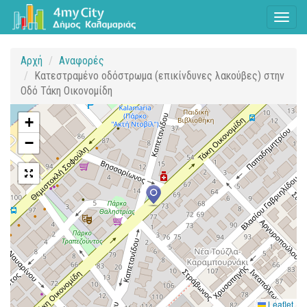
Toggl
naviga
Αρχή
Αναφορές
Κατεστραμένο οδόστρωμα (επικίνδυνες λακούβες) στην
Οδό Τάκη Οικονομίδη
+
−
Leaflet