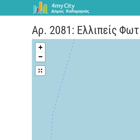
Αρ. 2081: Ελλιπείς Φω
+
−