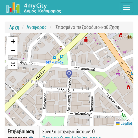
Toggl
naviga
Αρχή
Αναφορές
Σπασμένο πεζοδρόμιο-καθίζηση
+
−
Leaflet
Επιβεβαίωση
Σύνολο επιβεβαιώσεων:
0