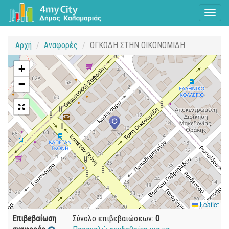
Toggl
naviga
Αρχή
Αναφορές
ΟΓΚΩΔΗ ΣΤΗΝ ΟΙΚΟΝΟΜΙΔΗ
+
−
Leaflet
Επιβεβαίωση
Σύνολο επιβεβαιώσεων:
0