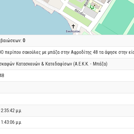
εβαιώσεων:
0
Ο περίπου σακούλες με μπάζα στην Αφροδίτης 48 τα άφησε στην είσ
σκαφών Κατασκευών & Κατεδαφίσων (Α.Ε.Κ.Κ. - Μπάζα)
48
2:35:42 μ.μ.
1:43:06 μ.μ.