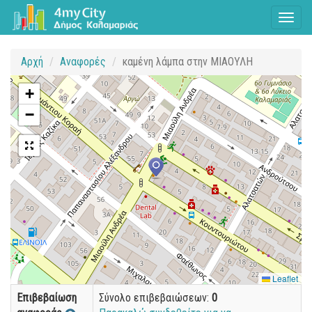
Toggl
naviga
Αρχή
Αναφορές
καμένη λάμπα στην ΜΙΑΟΥΛΗ
+
−
Leaflet
Επιβεβαίωση
Σύνολο επιβεβαιώσεων:
0