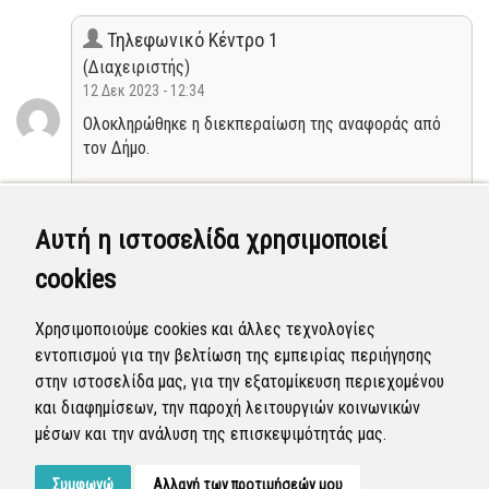
Τηλεφωνικό Κέντρο 1
(Διαχειριστής)
12 Δεκ 2023 - 12:34
Ολοκληρώθηκε η διεκπεραίωση της αναφοράς από
τον Δήμο.
Κλειστή
Αυτή η ιστοσελίδα χρησιμοποιεί
Τμήμα Έργων Συντήρησης & Σημάνσεων
cookies
(Επόπτης)
05 Μαΐ 2023 - 10:12
Χρησιμοποιούμε cookies και άλλες τεχνολογίες
Η αναφορά προγραμματίστηκε να επιλυθεί. (αρ.
εντοπισμού για την βελτίωση της εμπειρίας περιήγησης
πρωτ: 23076/25-04-2023)
στην ιστοσελίδα μας, για την εξατομίκευση περιεχομένου
και διαφημίσεων, την παροχή λειτουργιών κοινωνικών
Προγραμματισμένη
μέσων και την ανάλυση της επισκεψιμότητάς μας.
Συμφωνώ
Αλλαγή των προτιμήσεών μου