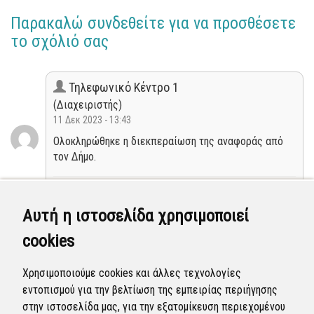
Παρακαλώ συνδεθείτε για να προσθέσετε
το σχόλιό σας
Τηλεφωνικό Κέντρο 1
(Διαχειριστής)
11 Δεκ 2023 - 13:43
Ολοκληρώθηκε η διεκπεραίωση της αναφοράς από
τον Δήμο.
Κλειστή
Αυτή η ιστοσελίδα χρησιμοποιεί
Τμήμα Έργων Συντήρησης & Σημάνσεων
cookies
(Επόπτης)
18 Απρ 2023 - 10:23
Χρησιμοποιούμε cookies και άλλες τεχνολογίες
Η αναφορά προγραμματίστηκε να επιλυθεί. (αρ.
εντοπισμού για την βελτίωση της εμπειρίας περιήγησης
πρωτ: 21427/12-04-2023)
στην ιστοσελίδα μας, για την εξατομίκευση περιεχομένου