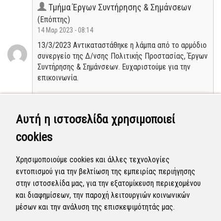
Τμήμα Έργων Συντήρησης & Σημάνσεων
(Επόπτης)
14 Μαρ 2023 - 08:14
13/3/2023 Αντικαταστάθηκε η λάμπα από το αρμόδιο
συνεργείο της Δ/νσης Πολιτικής Προστασίας, Έργων
Συντήρησης & Σημάνσεων. Ευχαριστούμε για την
επικοινωνία.
Κλειστή
Αυτή η ιστοσελίδα χρησιμοποιεί
Τμήμα Έργων Συντήρησης & Σημάνσεων
cookies
(Επόπτης)
10 Μαρ 2023 - 11:21
Χρησιμοποιούμε cookies και άλλες τεχνολογίες
Η αναφορά προγραμματίστηκε να επιλυθεί. (αρ.
εντοπισμού για την βελτίωση της εμπειρίας περιήγησης
πρωτ: 13725/08-03-2023)
στην ιστοσελίδα μας, για την εξατομίκευση περιεχομένου
και διαφημίσεων, την παροχή λειτουργιών κοινωνικών
Προγραμματισμένη
μέσων και την ανάλυση της επισκεψιμότητάς μας.