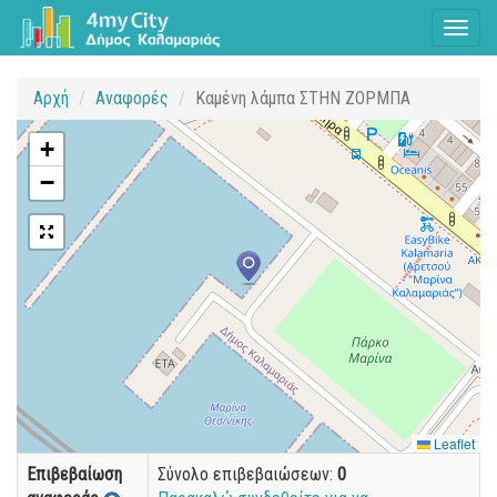
Toggl
naviga
Αρχή
Αναφορές
Καμένη λάμπα ΣΤΗΝ ΖΟΡΜΠΑ
+
−
Leaflet
Επιβεβαίωση
Σύνολο επιβεβαιώσεων:
0