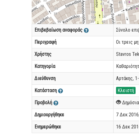
Επιβεβαίωση αναφοράς
Σύνολο επ
Περιγραφή
Οι τρεις μ
Χρήστης
Stavros Te
Κατηγορία
Καθαριότη
Διεύθυνση
Αρτάκης, 1-
Κατάσταση
Κλειστή
Προβολή
Δημόσια
Δημιουργήθηκε
7 Δεκ 2016,
Ενημερώθηκε
16 Δεκ 2016