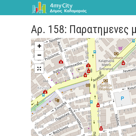
Αρ. 158: Παρατημενες 
+
−