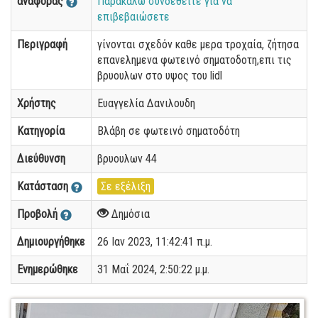
αναφοράς
Παρακαλώ συνδεθείτε για να
επιβεβαιώσετε
Περιγραφή
γίνονται σχεδόν καθε μερα τροχαία, ζήτησα
επανελημενα φωτεινό σηματοδοτη,επι τις
βρυουλων στο υψος του lidl
Χρήστης
Ευαγγελία Δανιλουδη
Κατηγορία
Βλάβη σε φωτεινό σηματοδότη
Διεύθυνση
βρυουλων 44
Κατάσταση
Σε εξέλιξη
Προβολή
Δημόσια
Δημιουργήθηκε
26 Ιαν 2023, 11:42:41 π.μ.
Ενημερώθηκε
31 Μαΐ 2024, 2:50:22 μ.μ.