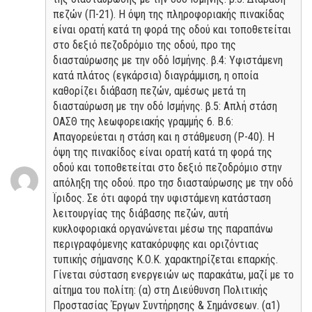
πεζών (Π-21). Η όψη της πληροφοριακής πινακίδας
είναι ορατή κατά τη φορά της οδού και τοποθετείται
στο δεξιό πεζοδρόμιο της οδού, προ της
διασταύρωσης με την οδό Ισμήνης. β.4: Υφιστάμενη
κατά πλάτος (εγκάρσια) διαγράμμιση, η οποία
καθορίζει διάβαση πεζών, αμέσως μετά τη
διασταύρωση με την οδό Ισμήνης. β.5: Απλή στάση
ΟΑΣΘ της λεωφορειακής γραμμής 6. Β.6:
Απαγορεύεται η στάση και η στάθμευση (Ρ-40). Η
όψη της πινακίδος είναι ορατή κατά τη φορά της
οδού και τοποθετείται στο δεξιό πεζοδρόμιο στην
απόληξη της οδού. προ τησ διασταύρωσης με την οδό
Ϊριδος. Σε ότι αφορά την υφιστάμενη κατάσταση
λειτουργίας της διάβασης πεζών, αυτή
κυκλοφοριακά οργανώνεται μέσω της παραπάνω
περιγραφόμενης κατακόρυφης και οριζόντιας
τυπικής σήμανσης Κ.Ο.Κ. χαρακτηρίζεται επαρκής.
Γίνεται σύσταση ενεργειών ως παρακάτω, μαζί με το
αίτημα του πολίτη: (α) στη Διεύθυνση Πολιτικής
Προστασίας Έργων Συντήρησης & Σημάνσεων. (α1)