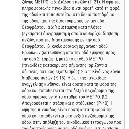
ζώνης ΜΕΤΡΟ. α.5: Διάβαση πεζών (Π-21). Η όψη της
πληροφοριακής πινακίδας είναι ορατή κατά τη φορά
της οδού και τοποθετείται στο δεξιό πεζοδρόμιο
της οδού, προ της διασταύρωσης με την οδό
Θεοφράστου. α.6: Υφιστάμενη κατά πλάτος
(εγκάρσια) διαγράμμιση, η οποία καθορίζει διάβαση
πεζών, προ της διασταύρωσης με την οδό
Θεοφράστου. β. κυκλοφοριακή οργάνωση οδού
Βρυούλων (κατεύθυνση από την οδό Σμύρνης προς
την οδό Σ. Σαράφη), μετά το σταθμό ΜΕΤΡΟ
(πινακίδες κατακόρυφης σήμανσης, οριζόντια
σήμανση, αστικός εξοπλισμός): 2 β.1: Κίνδυνος λόγω
διάβασης πεζών (Κ-15). Η όψη της πινακίδας
αναγγελίας κινδύνου είναι ορατή κατά τη φορά της
οδού και τοποθετείται στο δεξιό πεζοδρόμιο της
οδού, αμέσως μετά το σταθμό του ΜΕΤΡΟ. β.2:
Απαγορεύεται η στάση και η στάθμευση (Ρ-40). Η
όψη της πινακίδας είναι ορατή κατά τη φορά της
οδού και τοποθετείται στο δεξιό πεζοδρόμιο της
οδού, στην απόληξη του οικοδομικού τετραγώνου προ
της διασταύρωσης με την οδό Ισμήνης. β.3: Διάβαση