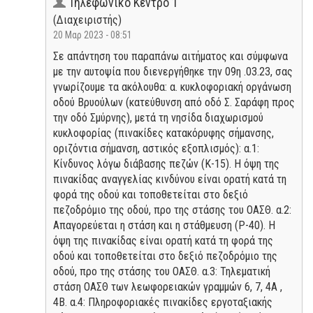
Τηλεφωνικό Κέντρο 1
(Διαχειριστής)
20 Μαρ 2023 - 08:51
Σε απάντηση του παραπάνω αιτήματος και σύμφωνα
με την αυτοψία που διενεργήθηκε την 09η .03.23, σας
γνωρίζουμε τα ακόλουθα: α. κυκλοφοριακή οργάνωση
οδού Βρυούλων (κατεύθυνση από οδό Σ. Σαράφη προς
την οδό Σμύρνης), μετά τη νησίδα διαχωρισμού
κυκλοφορίας (πινακίδες κατακόρυφης σήμανσης,
οριζόντια σήμανση, αστικός εξοπλισμός): α.1:
Κίνδυνος λόγω διάβασης πεζών (Κ-15). Η όψη της
πινακίδας αναγγελίας κινδύνου είναι ορατή κατά τη
φορά της οδού και τοποθετείται στο δεξιό
πεζοδρόμιο της οδού, προ της στάσης του ΟΑΣΘ. α.2:
Απαγορεύεται η στάση και η στάθμευση (Ρ-40). Η
όψη της πινακίδας είναι ορατή κατά τη φορά της
οδού και τοποθετείται στο δεξιό πεζοδρόμιο της
οδού, προ της στάσης του ΟΑΣΘ. α.3: Τηλεματική
στάση ΟΑΣΘ των λεωφορειακών γραμμών 6, 7, 4Α ,
4Β. α.4: Πληροφοριακές πινακίδες εργοταξιακής