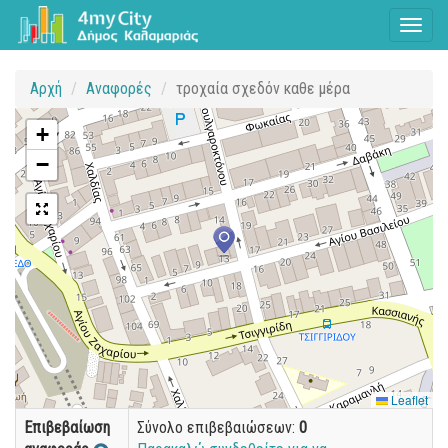
Toggl
naviga
Αρχή
Αναφορές
τροχαία σχεδόν καθε μέρα
+
−
Leaflet
Επιβεβαίωση
Σύνολο επιβεβαιώσεων:
0