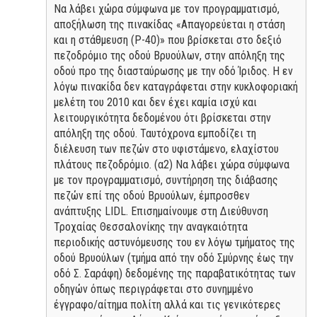
Να λάβει χώρα σύμφωνα με τον προγραμματισμό,
αποξήλωση της πινακίδας «Απαγορεύεται η στάση
και η στάθμευση (Ρ-40)» που βρίσκεται στο δεξιό
πεζοδρόμιο της οδού Βρυούλων, στην απόληξη της
οδού προ της διασταύρωσης με την οδό Ίριδος. Η εν
λόγω πινακίδα δεν καταγράφεται στην κυκλοφοριακή
μελέτη του 2010 και δεν έχει καμία ισχύ και
λειτουργικότητα δεδομένου ότι βρίσκεται στην
απόληξη της οδού. Ταυτόχρονα εμποδίζει τη
διέλευση των πεζών στο υφιστάμενο, ελαχίστου
πλάτους πεζοδρόμιο. (α2) Να λάβει χώρα σύμφωνα
με τον προγραμματισμό, συντήρηση της διάβασης
πεζών επί της οδού Βρυούλων, έμπροσθεν
ανάπτυξης LIDL. Επισημαίνουμε στη Διεύθυνση
Τροχαίας Θεσσαλονίκης την αναγκαιότητα
περιοδικής αστυνόμευσης του εν λόγω τμήματος της
οδού Βρυούλων (τμήμα από την οδό Σμύρνης έως την
οδό Σ. Σαράφη) δεδομένης της παραβατικότητας των
οδηγών όπως περιγράφεται στο συνημμένο
έγγραφο/αίτημα πολίτη αλλά και τις γενικότερες