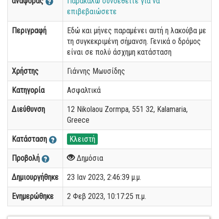
αναφοράς
Παρακαλώ συνδεθείτε για να
επιβεβαιώσετε
Περιγραφή
Εδώ και μήνες παραμένει αυτή η λακούβα με
τη συγκεκριμένη σήμανση. Γενικά ο δρόμος
είναι σε πολύ άσχημη κατάσταση
Χρήστης
Γιάννης Μωυσίδης
Κατηγορία
Ασφαλτικά
Διεύθυνση
12 Nikolaou Zormpa, 551 32, Kalamaria,
Greece
Κατάσταση
Κλειστή
Προβολή
Δημόσια
Δημιουργήθηκε
23 Ιαν 2023, 2:46:39 μ.μ.
Ενημερώθηκε
2 Φεβ 2023, 10:17:25 π.μ.