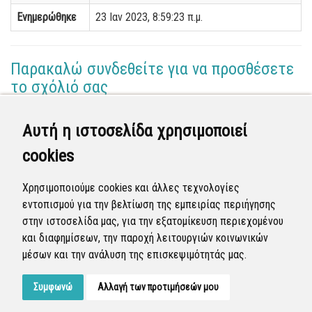
Ενημερώθηκε
23 Ιαν 2023, 8:59:23 π.μ.
Παρακαλώ συνδεθείτε για να προσθέσετε
το σχόλιό σας
Αυτή η ιστοσελίδα χρησιμοποιεί
Διεύθυνση Καθαριότητας
(Επόπτης)
cookies
23 Ιαν 2023 - 08:10
Ολοκληρώθηκε η διεκπεραίωση της αναφοράς από
Χρησιμοποιούμε cookies και άλλες τεχνολογίες
τον Δήμο. Σύμφωνα με τη μελέτη στο Ν.46 και 52 δεν
εντοπισμού για την βελτίωση της εμπειρίας περιήγησης
υπάρχουν θέσεις για κάδους.
στην ιστοσελίδα μας, για την εξατομίκευση περιεχομένου
και διαφημίσεων, την παροχή λειτουργιών κοινωνικών
Κλειστή
μέσων και την ανάλυση της επισκεψιμότητάς μας.
Συμφωνώ
Αλλαγή των προτιμήσεών μου
Developed by
Tessera