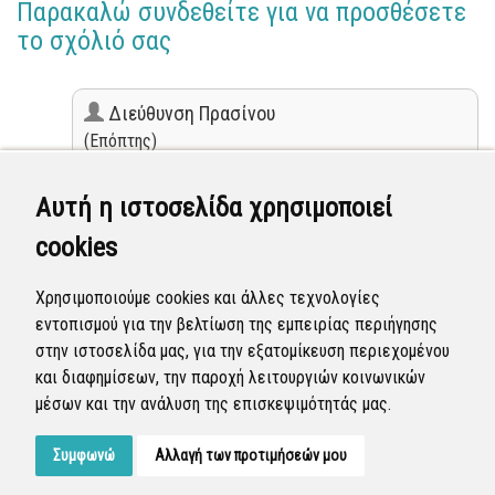
Παρακαλώ συνδεθείτε για να προσθέσετε
το σχόλιό σας
Διεύθυνση Πρασίνου
(Επόπτης)
14 Δεκ 2022 - 08:15
το κλάδεμα των δένδρων στις αυλές των σχολείων
Αυτή η ιστοσελίδα χρησιμοποιεί
(όπου αυτό χρειάζεται) βρίσκεται στο στάδιο της
cookies
καταγραφής. Μετά το πέρας αυτής και σε
συνεργασία με τις επιτροπές πρωτοβάθμιας και
δευτεροβάθμιας εκπαίδευσης η εργασία των
Χρησιμοποιούμε cookies και άλλες τεχνολογίες
κλαδευτικών παρεμβάσεων θα ανατεθεί μελλοντικά
εντοπισμού για την βελτίωση της εμπειρίας περιήγησης
σε τρίτο (εργολαβία).
στην ιστοσελίδα μας, για την εξατομίκευση περιεχομένου
και διαφημίσεων, την παροχή λειτουργιών κοινωνικών
Κλειστή
μέσων και την ανάλυση της επισκεψιμότητάς μας.
Συμφωνώ
Αλλαγή των προτιμήσεών μου
Developed by
Tessera