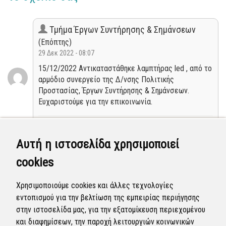
Τμήμα Έργων Συντήρησης & Σημάνσεων
(Επόπτης)
29 Δεκ 2022 - 08:07
15/12/2022 Αντικαταστάθηκε λαμπτήρας led , από το
αρμόδιο συνεργείο της Δ/νσης Πολιτικής
Προστασίας, Έργων Συντήρησης & Σημάνσεων.
Ευχαριστούμε για την επικοινωνία.
Κλειστή
Αυτή η ιστοσελίδα χρησιμοποιεί
Τμήμα Έργων Συντήρησης & Σημάνσεων
cookies
(Επόπτης)
02 Δεκ 2022 - 08:31
Χρησιμοποιούμε cookies και άλλες τεχνολογίες
Η αναφορά προγραμματίστηκε να επιλυθεί. (αρ.
εντοπισμού για την βελτίωση της εμπειρίας περιήγησης
πρωτ: 60777/1-12-2022)
στην ιστοσελίδα μας, για την εξατομίκευση περιεχομένου
και διαφημίσεων, την παροχή λειτουργιών κοινωνικών