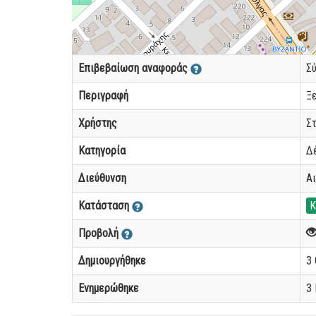
Επιβεβαίωση αναφοράς
Σ
Περιγραφή
Ξ
Χρήστης
Σ
Κατηγορία
Δ
Διεύθυνση
Αι
Κατάσταση
Κ
Προβολή
Δημιουργήθηκε
3 
Ενημερώθηκε
3 