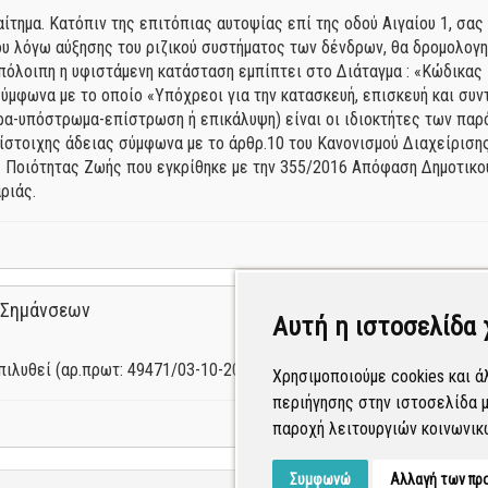
αίτημα. Κατόπιν της επιτόπιας αυτοψίας επί της οδού Αιγαίου 1, σ
 λόγω αύξησης του ριζικού συστήματος των δένδρων, θα δρομολογηθ
πόλοιπη η υφιστάμενη κατάσταση εμπίπτει στο Διάταγμα : «Κώδικα
σύμφωνα με το οποίο «Υπόχρεοι για την κατασκευή, επισκευή και συ
α-υπόστρωμα-επίστρωση ή επικάλυψη) είναι οι ιδιοκτήτες των παρ
ντίστοιχης άδειας σύμφωνα με το άρθρ.10 του Κανονισμού Διαχείρι
 Ποιότητας Ζωής που εγκρίθηκε με την 355/2016 Απόφαση Δημοτικού
ριάς.
 Σημάνσεων
Αυτή η ιστοσελίδα 
ιλυθεί (αρ.πρωτ: 49471/03-10-2022).
Χρησιμοποιούμε cookies και ά
περιήγησης στην ιστοσελίδα μ
παροχή λειτουργιών κοινωνικ
Συμφωνώ
Αλλαγή των πρ