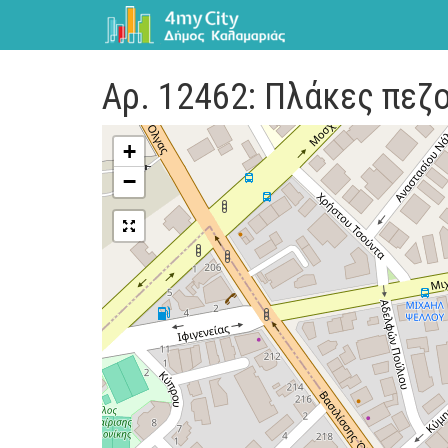
Αρ. 12462: Πλάκες πεζ
+
−