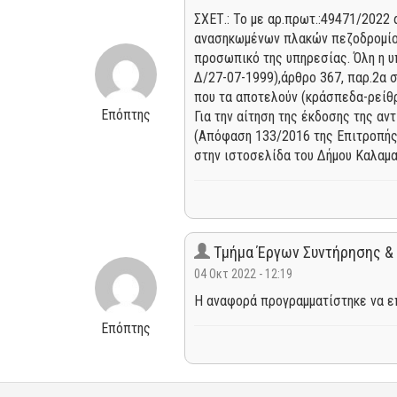
ΣΧΕΤ.: Το με αρ.πρωτ.:49471/2022 
ανασηκωμένων πλακών πεζοδρομίου
προσωπικό της υπηρεσίας. Όλη η υ
Δ/27-07-1999),άρθρο 367, παρ.2α 
που τα αποτελούν (κράσπεδα-ρείθρ
Επόπτης
Για την αίτηση της έκδοσης της α
(Απόφαση 133/2016 της Επιτροπής
στην ιστοσελίδα του Δήμου Καλαμα
Τμήμα Έργων Συντήρησης &
04 Οκτ 2022 - 12:19
Η αναφορά προγραμματίστηκε να επ
Επόπτης