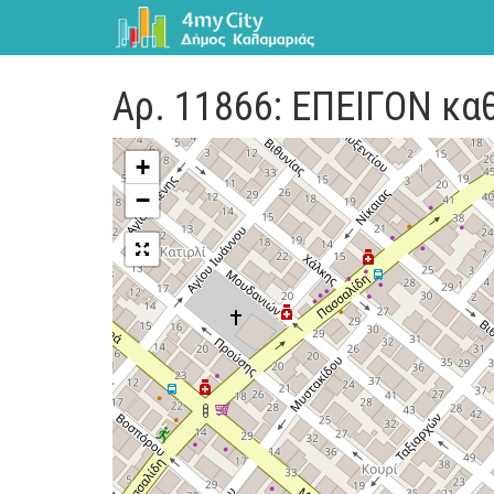
Αρ. 11866: ΕΠΕΙΓΟΝ κα
+
−