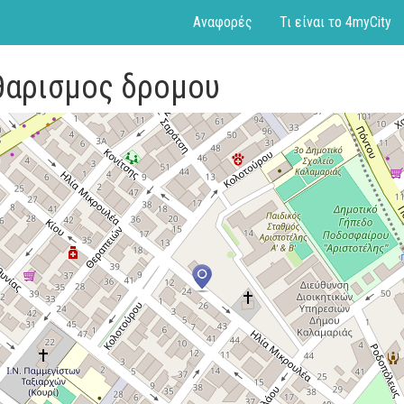
Αναφορές
Τι είναι το 4myCity
θαρισμος δρομου