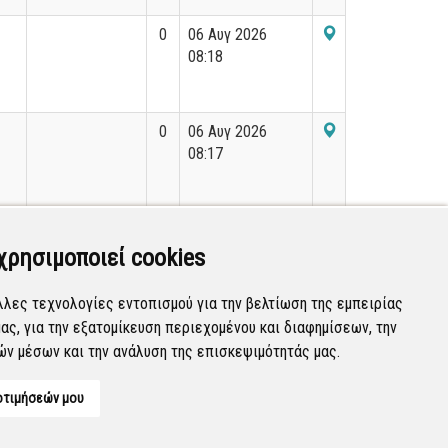
0
06 Αυγ 2026
08:18
0
06 Αυγ 2026
08:17
0
05 Αυγ 2026
13:14
χρησιμοποιεί cookies
λλες τεχνολογίες εντοπισμού για την βελτίωση της εμπειρίας
ας, για την εξατομίκευση περιεχομένου και διαφημίσεων, την
Εμφανίζονται
1-20
από
36.203
εγγραφές.
ών μέσων και την ανάλυση της επισκεψιμότητάς μας.
οτιμήσεών μου
Developed by
Tessera