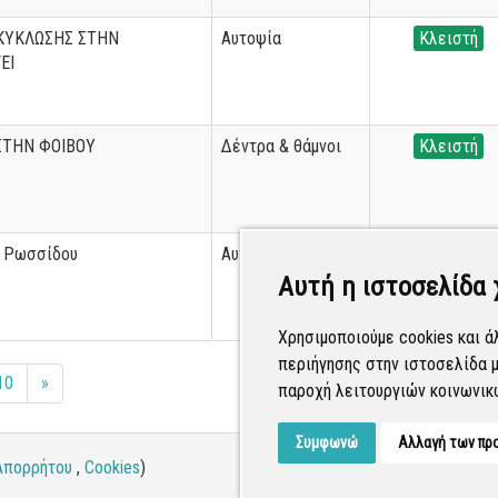
ΚΥΚΛΩΣΗΣ ΣΤΗΝ
Αυτοψία
Κλειστή
ΕΙ
ΣΤΗΝ ΦΟΙΒΟΥ
Δέντρα & θάμνοι
Κλειστή
ύ Ρωσσίδου
Αυτοψία
Κλειστή
Αυτή η ιστοσελίδα 
Χρησιμοποιούμε cookies και ά
περιήγησης στην ιστοσελίδα μ
10
»
παροχή λειτουργιών κοινωνικ
Συμφωνώ
Αλλαγή των πρ
Απορρήτου
,
Cookies
)