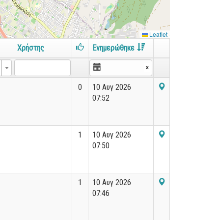
Leaflet
Χρήστης
Ενημερώθηκε
×
0
10 Αυγ 2026
07:52
1
10 Αυγ 2026
07:50
1
10 Αυγ 2026
07:46