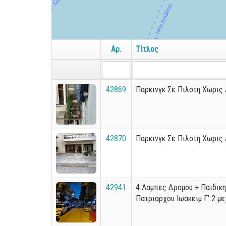
Αρ.
Τίτλος
42869
Παρκινγκ Σε Πιλοτη Χωρις
42870
Παρκινγκ Σε Πιλοτη Χωρις
42941
4 Λαμπες Δρομου + Παιδικ
Πατριαρχου Ιωακειμ Γ' 2 μ