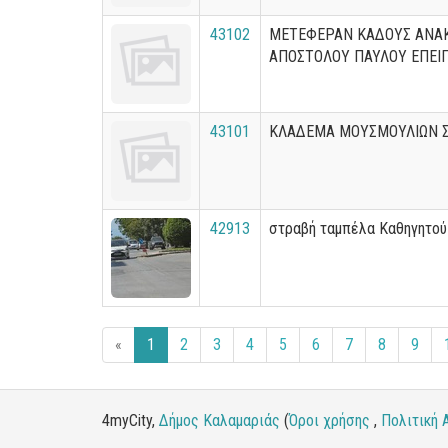
43102
ΜΕΤΕΦΕΡΑΝ ΚΑΔΟΥΣ ΑΝΑ
ΑΠΟΣΤΟΛΟΥ ΠΑΥΛΟΥ ΕΠΕΙΓ
43101
ΚΛΑΔΕΜΑ ΜΟΥΣΜΟΥΛΙΩΝ 
42913
στραβή ταμπέλα Καθηγητο
«
1
2
3
4
5
6
7
8
9
4myCity,
Δήμος Καλαμαριάς
(
Όροι χρήσης
,
Πολιτική 