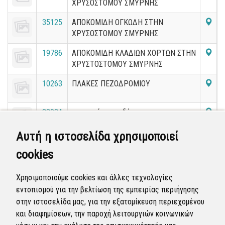
ΧΡΥΣΟΣΤΟΜΟΥ ΣΜΥΡΝΗΣ
35125
ΑΠΟΚΟΜΙΔΗ ΟΓΚΩΔΗ ΣΤΗΝ
ΧΡΥΣΟΣΤΟΜΟΥ ΣΜΥΡΝΗΣ
19786
ΑΠΟΚΟΜΙΔΗ ΚΛΑΔΙΩΝ ΧΟΡΤΩΝ ΣΤΗΝ
ΧΡΥΣΤΟΣΤΟΜΟΥ ΣΜΥΡΝΗΣ
10263
ΠΛΑΚΕΣ ΠΕΖΟΔΡΟΜΙΟΥ
33034
αντικατάσταση δέντρου στην
Χρυσοστόμου Σμύρνης
Αυτή η ιστοσελίδα χρησιμοποιεί
28157
ΤΣΙΜΈΝΤΟ Ή ΔΕΝΤΡΟ ΣΤΗΝ
cookies
ΧΡΥΣΟΣΤΟΜΟΥ ΣΜΥΡΝΗΣ
36805
ΚΑΜΕΝΗ ΛΑΜΠΑ ΣΤΗΝ
Χρησιμοποιούμε cookies και άλλες τεχνολογίες
ΧΡΥΣΟΣΤΟΜΟΥ ΣΜΥΡΝΗΣ
εντοπισμού για την βελτίωση της εμπειρίας περιήγησης
στην ιστοσελίδα μας, για την εξατομίκευση περιεχομένου
«
1
2
3
4
5
6
7
8
9
10
»
και διαφημίσεων, την παροχή λειτουργιών κοινωνικών