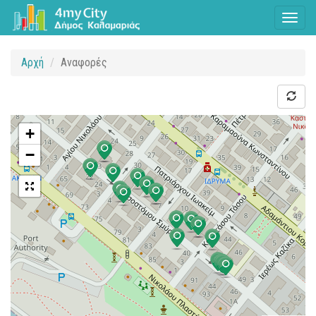
Toggl
naviga
Αρχή
Αναφορές
+
−