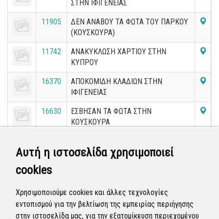
ΣΤΗΝ ΙΦΙΓΕΝΕΙΑΣ
11905
ΔΕΝ ΑΝΑΒΟΥ ΤΑ ΦΩΤΑ ΤΟΥ ΠΑΡΚΟΥ
(ΚΟΥΣΚΟΥΡΑ)
11742
ΑΝΑΚΥΚΛΩΣΗ ΧΑΡΤΙΟΥ ΣΤΗΝ
ΚΥΠΡΟΥ
16370
ΑΠΟΚΟΜΙΔΗ ΚΛΑΔΙΩΝ ΣΤΗΝ
ΙΦΙΓΕΝΕΙΑΣ
16630
ΕΣΒΗΣΑΝ ΤΑ ΦΩΤΑ ΣΤΗΝ
ΚΟΥΣΚΟΥΡΑ
28486
ΑΠΟΚΟΜΙΔΗ ΟΓΚΩΔΩΝ ΣΤΗΝ
Αυτή η ιστοσελίδα χρησιμοποιεί
Κ.ΓΚΟΝΗ
cookies
11388
ΑΠΟΚΟΜΙΔΗ ΜΠΑΖΩΝ ΣΤΗΝ
ΟΙΚΟΝΟΜΙΔΗ
Χρησιμοποιούμε cookies και άλλες τεχνολογίες
εντοπισμού για την βελτίωση της εμπειρίας περιήγησης
«
11
12
13
14
15
16
17
18
19
στην ιστοσελίδα μας, για την εξατομίκευση περιεχομένου