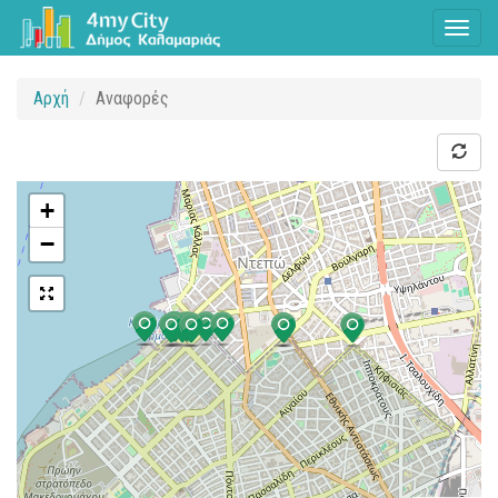
Toggl
naviga
Αρχή
Αναφορές
+
−