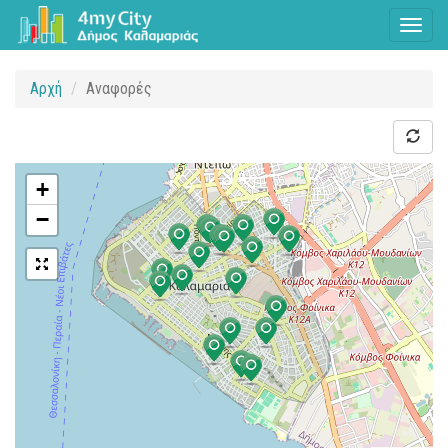
Toggl
naviga
Αρχή
Αναφορές
+
−