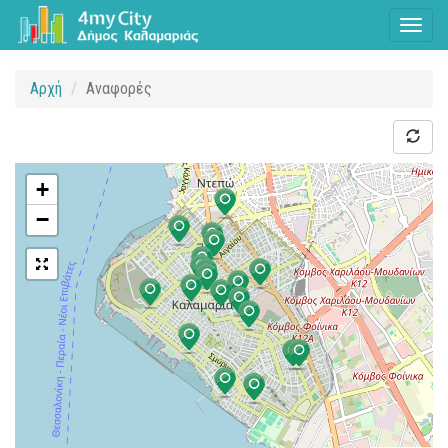
Toggl
naviga
Αρχή
Αναφορές
+
−