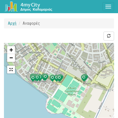
Toggl
naviga
Αρχή
Αναφορές
+
−