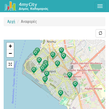
Toggl
naviga
Αρχή
Αναφορές
+
−