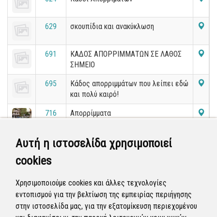
629
σκουπίδια και ανακύκλωση
691
ΚΑΔΟΣ ΑΠΟΡΡΙΜΜΑΤΩΝ ΣΕ ΛΑΘΟΣ
ΣΗΜΕΙΟ
695
Κάδος απορριμμάτων που λείπει εδώ
και πολύ καιρό!
716
Απορρίμματα
746
Κάδος σκουπιδιών
Αυτή η ιστοσελίδα χρησιμοποιεί
cookies
214
Πέταμα σκουπιδιών ανακύκλωσης σε
κανονικό απορριμματοφόρο μαζί με
Χρησιμοποιούμε cookies και άλλες τεχνολογίες
κανονικά σκουπίδια
εντοπισμού για την βελτίωση της εμπειρίας περιήγησης
στην ιστοσελίδα μας, για την εξατομίκευση περιεχομένου
«
1
2
3
4
5
6
7
8
9
10
»