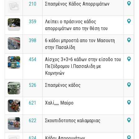
210
Σπασμένος Κάδος Απορριμάτων
359
Λείπει ο πράσινος κάδος
απορριμάτων απο την θέση του
398
6 κάδοι μπροστά απο τον Μασουτη
στην Πασαλίδη
454
Αίσχος 3+3=6 κάδων στην είσοδο του
Πεζόδρομου Ι.Πασσαλιδη με
Κομνηνών
526
Σπασμένος κάδος
621
Χαλί,,,,, Μαύρο
622
Σκουπιδοτοπος καλαμαριας
624
Κάδοι Απορριμάτων