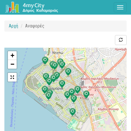
Toggl
naviga
Αρχή
Αναφορές
+
−