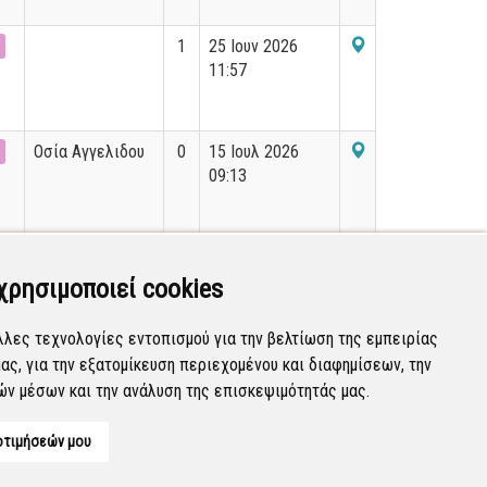
1
25 Ιουν 2026
11:57
Οσία Αγγελιδου
0
15 Ιουλ 2026
09:13
Tasos Griffin
1
31 Ιουλ 2026
13:14
χρησιμοποιεί cookies
λλες τεχνολογίες εντοπισμού για την βελτίωση της εμπειρίας
ας, για την εξατομίκευση περιεχομένου και διαφημίσεων, την
Εμφανίζονται
1-20
από
21
εγγραφές.
ών μέσων και την ανάλυση της επισκεψιμότητάς μας.
οτιμήσεών μου
Developed by
Tessera