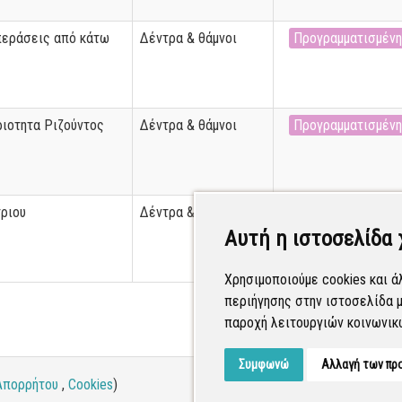
περάσεις από κάτω
Δέντρα & θάμνοι
Προγραμματισμένη
ριοτητα Ριζούντος
Δέντρα & θάμνοι
Προγραμματισμένη
ριου
Δέντρα & θάμνοι
Προγραμματισμένη
Αυτή η ιστοσελίδα 
Χρησιμοποιούμε cookies και ά
περιήγησης στην ιστοσελίδα μ
παροχή λειτουργιών κοινωνικ
Συμφωνώ
Αλλαγή των πρ
Απορρήτου
,
Cookies
)