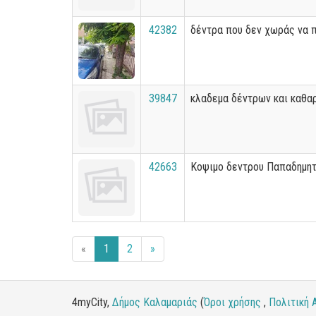
42382
δέντρα που δεν χωράς να 
39847
κλαδεμα δέντρων και καθα
42663
Κοψιμο δεντρου Παπαδημητ
«
1
2
»
4myCity,
Δήμος Καλαμαριάς
(
Όροι χρήσης
,
Πολιτική 