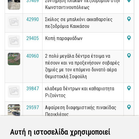
37469
Συντήρηση πλακών πεζοδρομίου στην
Κωνσταντινουπόλεως
42990
Σκύλος σε μπαλκόνι ακκαθαρσίες
πεζοδρόμια Καυκάσου
29405
Κοπή παραφυάδων
40960
2 πολύ μεγάλα δέντρα έτοιμα να
πέσουν και να προξενήσουν σοβαρές
ζημιές με τον επόμενο δυνατό αέρα
Θεμιστοκλή Σοφούλη
39847
κλαδεμα δέντρων και καθαριοτητα
Ριζούντος
29597
Αφαίρεση διαφημιστικής πινακίδας
Περικλέους
39948
ΛΑΚΟΎΒΑ ΣΤΗΝ ΧΕΙΜΩΝΊΔΟΥ
Αυτή η ιστοσελίδα χρησιμοποιεί