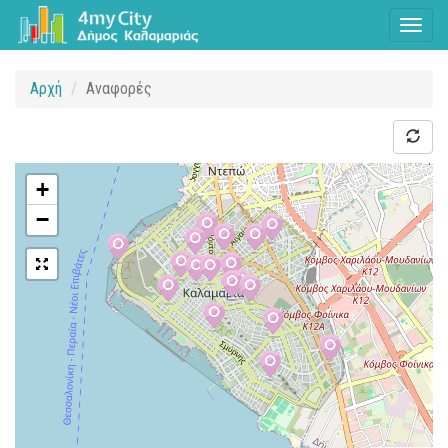
Toggl
naviga
Αρχή
Αναφορές
+
−