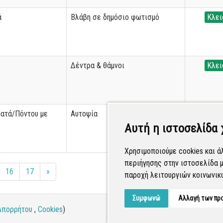
ά
Βλάβη σε δημόσιο φωτισμό
Κλει
Δέντρα & θάμνοι
Κλει
ματά/Πόντου με
Αυτοψία
Κλει
Αυτή η ιστοσελίδα 
Χρησιμοποιούμε cookies και ά
περιήγησης στην ιστοσελίδα μ
16
17
»
παροχή λειτουργιών κοινωνικ
Συμφωνώ
Αλλαγή των πρ
Απορρήτου
,
Cookies
)