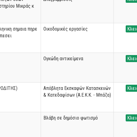
στηρίου Μικράς κ
ληνικη σημαια πηρε
Οικοδομικές εργασίες
Κλει
 πεσει
Ογκώδη αντικείμενα
Κλει
ΟΔΙΤΗΣ)
Απόβλητα Εκσκαφών Κατασκευών
Κλει
& Κατεδαφίσων (Α.Ε.Κ.Κ. - Μπάζα)
Βλάβη σε δημόσιο φωτισμό
Κλει