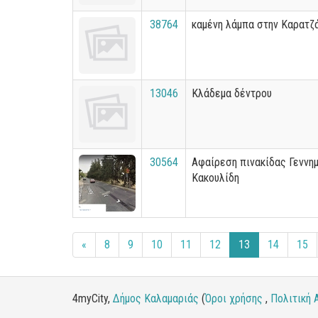
38764
καμένη λάμπα στην Καρατζ
13046
Κλάδεμα δέντρου
30564
Αφαίρεση πινακίδας Γεννη
Κακουλίδη
«
8
9
10
11
12
13
14
15
4myCity,
Δήμος Καλαμαριάς
(
Όροι χρήσης
,
Πολιτική 