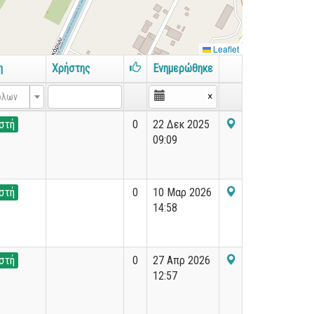
Leaflet
η
Χρήστης
Ενημερώθηκε
×
όλων
στή
0
22 Δεκ 2025
09:09
στή
0
10 Μαρ 2026
14:58
στή
0
27 Απρ 2026
12:57