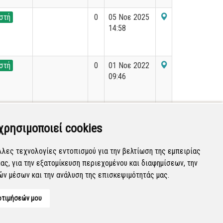
στή
0
05 Νοε 2025
14:58
στή
0
01 Νοε 2022
09:46
στή
Stj Kap
0
11 Οκτ 2024
09:06
χρησιμοποιεί cookies
λλες τεχνολογίες εντοπισμού για την βελτίωση της εμπειρίας
ας, για την εξατομίκευση περιεχομένου και διαφημίσεων, την
Εμφανίζονται
241-260
από
36.200
εγγραφές.
ών μέσων και την ανάλυση της επισκεψιμότητάς μας.
οτιμήσεών μου
Developed by
Tessera