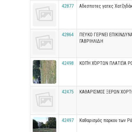
42877
Αδεσποτες γατες Χατζηδά
42864
ΠΕΥΚΟ ΓΕΡΝΕΙ ΕΠΙΚΙΝΔΥΝ
ΓΑΒΡΙΗΛΙΔΗ
42498
ΚΟΠΉ ΧΌΡΤΩΝ ΠΛΑΤΕΊΑ ΡΟ
42475
ΚΑΘΑΡΙΣΜΟΣ ΞΕΡΩΝ ΧΟΡΤ
42497
Καθαρισμός παρκου των Ρ