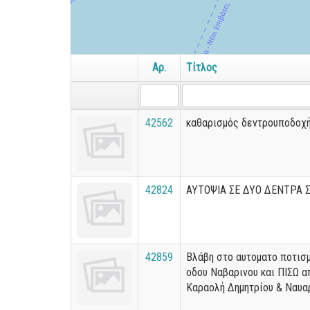
Αρ.
Τίτλος
42562
καθαρισμός δεντρουποδοχή
42824
ΑΥΤΟΨΙΑ ΣΕ ΔΥΟ ΔΕΝΤΡΑ
42859
Βλάβη στο αυτοματο ποτισμ
οδου Ναβαρινου και ΠΙΣΩ 
Καραολή Δημητρίου & Ναυα