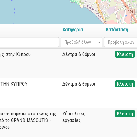
Κατηγορία
Κατάσταση
Προβολή όλων
Προβολή όλων
 ς στην Κύπρου
Δέντρα & θάμνοι
Κλειστή
 ΣΤΗΝ ΚΥΠΡΟΥ
Δέντρα & θάμνοι
Κλειστή
α σε παρκακι στο τελος της
Υδραυλικές
Κλειστή
από το GRAND MASOUTIS )
εργασίες
ρίνου