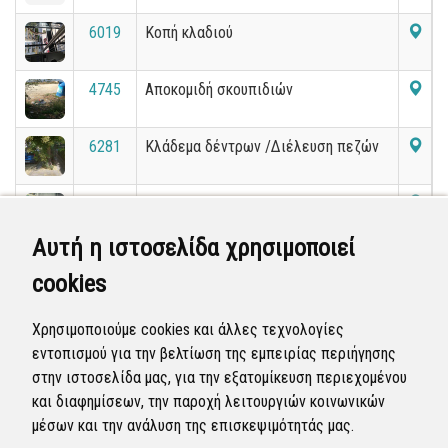
6019
Κοπή κλαδιού
4745
Αποκομιδή σκουπιδιών
6281
Κλάδεμα δέντρων /Διέλευση πεζών
5003
Ακατάλληλη τοποθετηση
Αυτή η ιστοσελίδα χρησιμοποιεί
6290
Μηδενικός φωτισμός σε όλο το
cookies
πάρκο
662
Έλλειψη πεζοδρομίων της οδού
Χρησιμοποιούμε cookies και άλλες τεχνολογίες
Αριστοτέλους
εντοπισμού για την βελτίωση της εμπειρίας περιήγησης
στην ιστοσελίδα μας, για την εξατομίκευση περιεχομένου
«
2
3
4
5
6
7
8
9
10
11
»
και διαφημίσεων, την παροχή λειτουργιών κοινωνικών
μέσων και την ανάλυση της επισκεψιμότητάς μας.
Εμφανίζονται
121-140
από
36.200
εγγραφές.