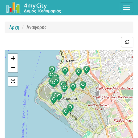
Toggl
naviga
Αρχή
Αναφορές
+
−