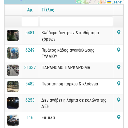
Leaflet
Αρ.
Τίτλος
5481
Κλάδεμα δέντρων & καθάρισμα
χόρτων
6249
Γεμάτος κάδος ανακύκλωσης
ΓΥΑΛΙΟΥ
31337
ΠΑΡΑΝΟΜΟ ΠΑΡΚΑΡΙΣΜΑ
5482
Περιποίηση πάρκου & κλάδεμα
6253
Δεν ανάβει η λάμπα σε κολώνα της
ΔΕΗ
116
Επιπλα