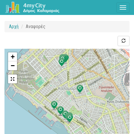
Toggl
naviga
Αρχή
Αναφορές
+
−