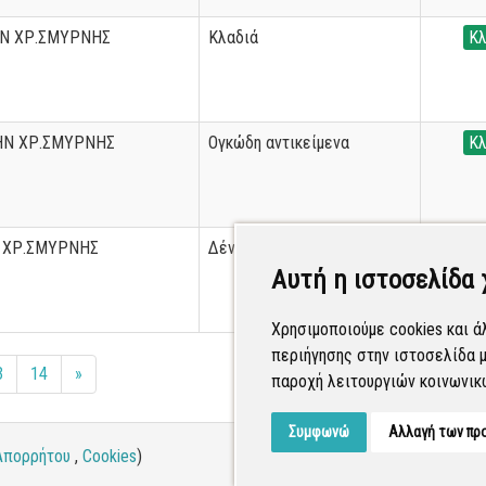
ΗΝ ΧΡ.ΣΜΥΡΝΗΣ
Κλαδιά
Κλ
ΗΝ ΧΡ.ΣΜΥΡΝΗΣ
Ογκώδη αντικείμενα
Κλ
 ΧΡ.ΣΜΥΡΝΗΣ
Δέντρα & θάμνοι
Κλ
Αυτή η ιστοσελίδα 
Χρησιμοποιούμε cookies και ά
περιήγησης στην ιστοσελίδα μ
3
14
»
παροχή λειτουργιών κοινωνικ
Συμφωνώ
Αλλαγή των πρ
Απορρήτου
,
Cookies
)