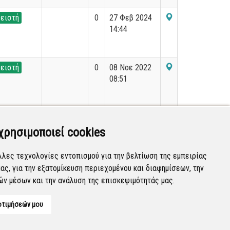
ειστή
0
27 Φεβ 2024
14:44
ειστή
0
08 Νοε 2022
08:51
ειστή
0
31 Ιαν 2023
11:41
χρησιμοποιεί cookies
λλες τεχνολογίες εντοπισμού για την βελτίωση της εμπειρίας
ας, για την εξατομίκευση περιεχομένου και διαφημίσεων, την
Εμφανίζονται
181-200
από
36.199
εγγραφές.
ών μέσων και την ανάλυση της επισκεψιμότητάς μας.
οτιμήσεών μου
Developed by
Tessera