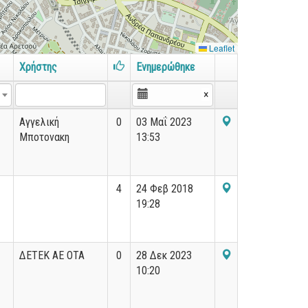
Leaflet
Χρήστης
Ενημερώθηκε
×
Αγγελική
0
03 Μαΐ 2023
Μποτονακη
13:53
4
24 Φεβ 2018
19:28
ΔΕΤΕΚ ΑΕ ΟΤΑ
0
28 Δεκ 2023
10:20