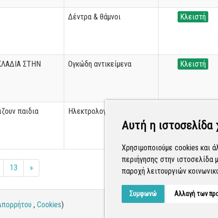
Δέντρα & θάμνοι
Κλειστή
ΚΛΑΔΙΑ ΣΤΗΝ
Ογκώδη αντικείμενα
Κλειστή
ιζουν παιδια
Ηλεκτρολογικές εργασίες
Κλειστή
Αυτή η ιστοσελίδα 
Χρησιμοποιούμε cookies και ά
περιήγησης στην ιστοσελίδα μ
13
»
παροχή λειτουργιών κοινωνικ
Συμφωνώ
Αλλαγή των πρ
Απορρήτου
,
Cookies
)