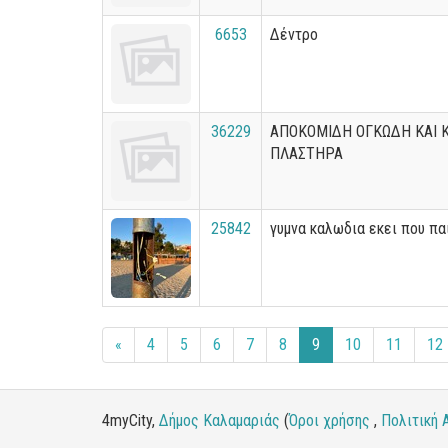
6653
Δέντρο
36229
ΑΠΟΚΟΜΙΔΗ ΟΓΚΩΔΗ ΚΑΙ 
ΠΛΑΣΤΗΡΑ
25842
γυμνα καλωδια εκει που πα
«
4
5
6
7
8
9
10
11
12
4myCity,
Δήμος Καλαμαριάς
(
Όροι χρήσης
,
Πολιτική 