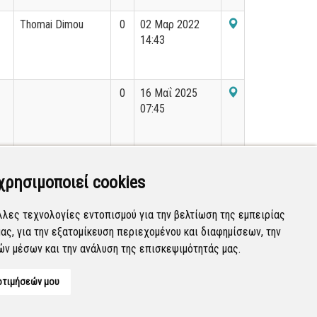
Thomai Dimou
0
02 Μαρ 2022
14:43
0
16 Μαΐ 2025
07:45
αγγελος
0
30 Μαΐ 2024
παμπουκιδης
12:31
χρησιμοποιεί cookies
λλες τεχνολογίες εντοπισμού για την βελτίωση της εμπειρίας
ας, για την εξατομίκευση περιεχομένου και διαφημίσεων, την
Εμφανίζονται
161-180
από
36.200
εγγραφές.
ών μέσων και την ανάλυση της επισκεψιμότητάς μας.
οτιμήσεών μου
Developed by
Tessera