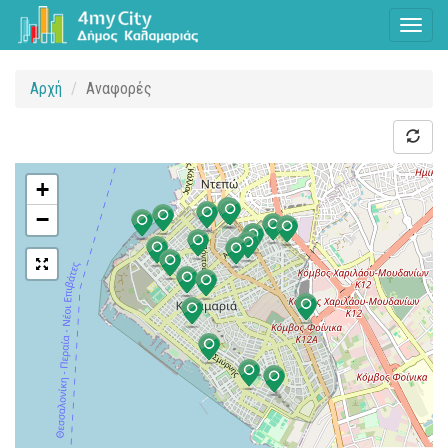
Toggl
naviga
Αρχή
Αναφορές
+
−