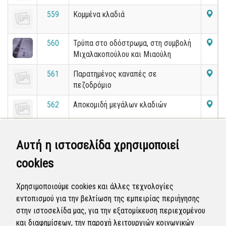
559
Κομμένα κλαδιά
560
Τρύπα στο οδόστρωμα, στη συμβολή
Μιχαλακοπούλου και Μιαούλη
561
Παρατημένος καναπές σε
πεζοδρόμιο
562
Αποκομιδή μεγάλων κλαδιών
563
ΕΓΚΑΤΑΛΕΛΕΙΜΜΕΝΗ ΠΑΙΔΙΚΗ ΧΑΡΑ
Αυτή η ιστοσελίδα χρησιμοποιεί
ΣΤΗΝ ΟΔΟ ΑΜΙΣΟΥ
cookies
564
Κομμένο μεγάλο κλαδί δίπλα απο
κάδους
Χρησιμοποιούμε cookies και άλλες τεχνολογίες
εντοπισμού για την βελτίωση της εμπειρίας περιήγησης
«
4
5
6
7
8
9
10
11
12
13
στην ιστοσελίδα μας, για την εξατομίκευση περιεχομένου
»
και διαφημίσεων, την παροχή λειτουργιών κοινωνικών